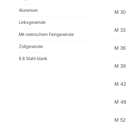
Aluminium
M 30
Linksgewinde
M 33
Mit metrischem Feingewinde
Zollgewinde
M 36
8.8 Stahl blank
M 39
M 42
M 48
M 52