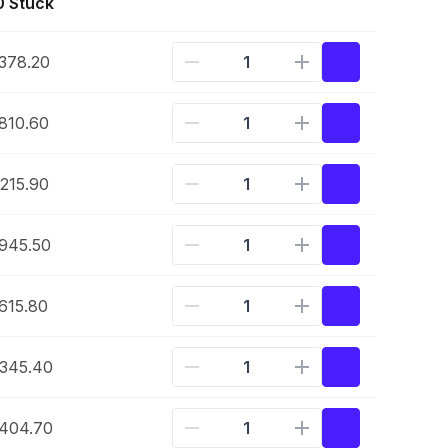
0 Stück
378.20
810.60
215.90
945.50
615.80
345.40
404.70