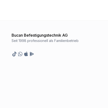
Bucan Befestigungstechnik AG
Seit 1998 professionell als Familienbetrieb
TikTok
Whatsapp
Appstore
Google Play Store