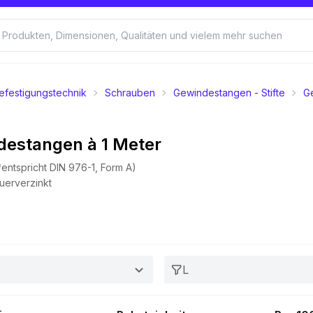
efestigungstechnik
Schrauben
Gewindestangen - Stifte
G
destangen à 1 Meter
entspricht DIN 976-1, Form A)
euerverzinkt
L