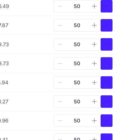
6.49
7.87
9.73
9.73
5.94
0.27
0.96
.41