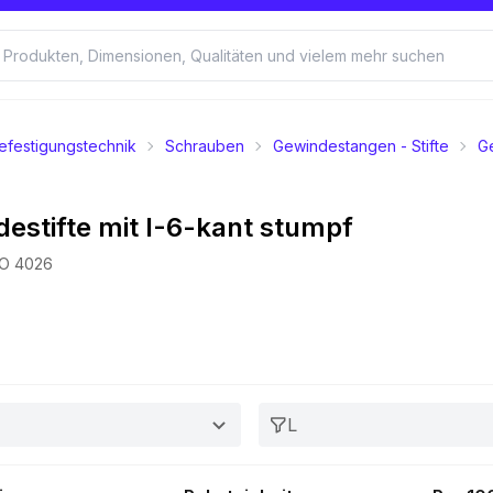
efestigungstechnik
Schrauben
Gewindestangen - Stifte
Ge
estifte mit I-6-kant stumpf
SO 4026
L