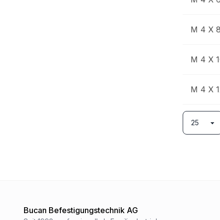
M 4 X 
M 4 X 
M 4 X 1
Bucan Befestigungstechnik AG