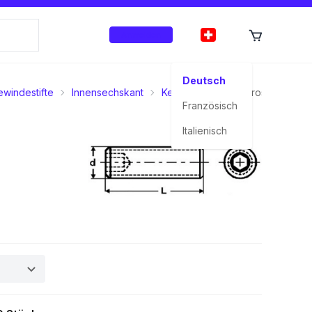
Anmelden
Deutsch
windestifte
Innensechskant
Kegelkuppe
A4 rostfrei
Französisch
Italienisch