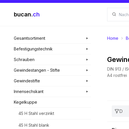
bucan.
ch
Gesamtsortiment
Home
B
Befestigungstechnik
Gewind
Schrauben
DIN 913 / I
Gewindestangen - Stifte
A4 rostfrei
Gewindestifte
Innensechskant
Kegelkuppe
D
45 H Stahl verzinkt
45 H Stahl blank