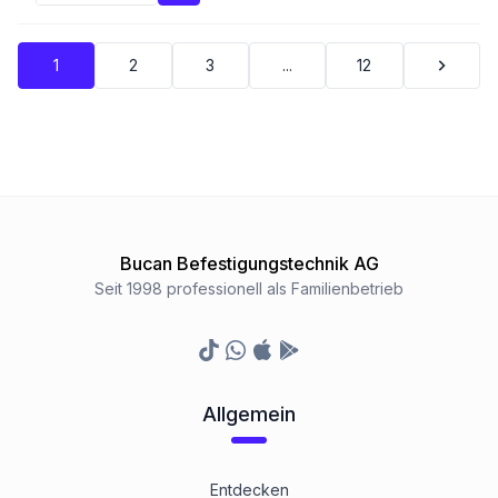
1
2
3
...
12
Bucan Befestigungstechnik AG
Seit 1998 professionell als Familienbetrieb
TikTok
Whatsapp
Appstore
Google Play Store
Allgemein
Entdecken