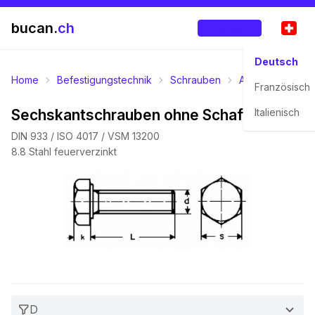
bucan.
ch
Anmelden
Deutsch
Home
Befestigungstechnik
Schrauben
Aussensechskan
Französisch
Sechskantschrauben ohne Schaft
Italienisch
DIN 933 / ISO 4017 / VSM 13200
8.8 Stahl feuerverzinkt
D