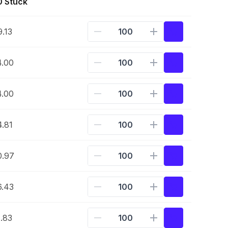
0 Stück
.13
4.00
4.00
.81
0.97
6.43
.83