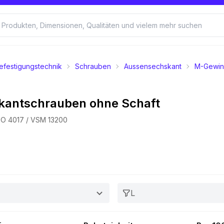
efestigungstechnik
Schrauben
Aussensechskant
M-Gewi
kantschrauben ohne Schaft
ISO 4017 / VSM 13200
L