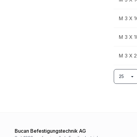
M 3 X 1
M 3 X 1
M 3 X 
Bucan Befestigungstechnik AG