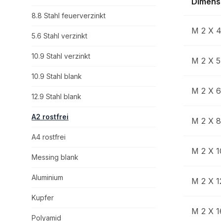
Dimens
8.8 Stahl feuerverzinkt
M 2 X 
5.6 Stahl verzinkt
10.9 Stahl verzinkt
M 2 X 5
10.9 Stahl blank
M 2 X 6
12.9 Stahl blank
A2 rostfrei
M 2 X 8
A4 rostfrei
M 2 X 1
Messing blank
Aluminium
M 2 X 1
Kupfer
M 2 X 1
Polyamid