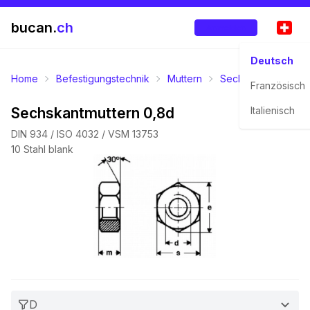
bucan.
ch
Anmelden
Deutsch
Home
Befestigungstechnik
Muttern
Sechskantmuttern
Französisch
Sechskantmuttern 0,8d
Italienisch
DIN 934 / ISO 4032 / VSM 13753
10 Stahl blank
D