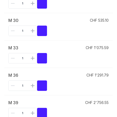
M 30
CHF 535.10
M 33
CHF 1'075.59
M 36
CHF 1'291.79
M 39
CHF 2'756.55