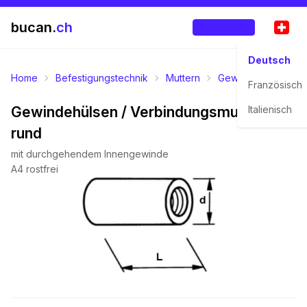
bucan.
ch
Anmelden
Deutsch
Home
Befestigungstechnik
Muttern
Gewindehülsen
Französisch
Gewindehülsen / Verbindungsmuffen
Italienisch
rund
mit durchgehendem Innengewinde
A4 rostfrei