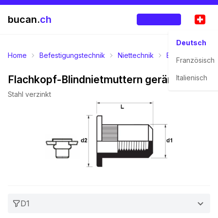
bucan.
ch
Anmelden
Deutsch
Home
Befestigungstechnik
Niettechnik
Blindnietmuttern
Französisch
Flachkopf-Blindnietmuttern gerändelt
Italienisch
Stahl verzinkt
D1