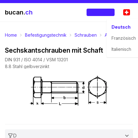
bucan.
ch
Anmelden
Deutsch
Home
Befestigungstechnik
Schrauben
Aussensechskan
Französisch
Sechskantschrauben mit Schaft
Italienisch
DIN 931 / ISO 4014 / VSM 13201
8.8 Stahl gelbverzinkt
D