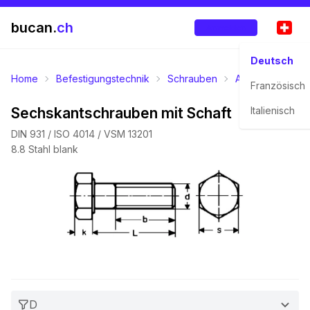
bucan.
ch
Anmelden
Deutsch
Home
Befestigungstechnik
Schrauben
Aussensechskan
Französisch
Sechskantschrauben mit Schaft
Italienisch
DIN 931 / ISO 4014 / VSM 13201
8.8 Stahl blank
D