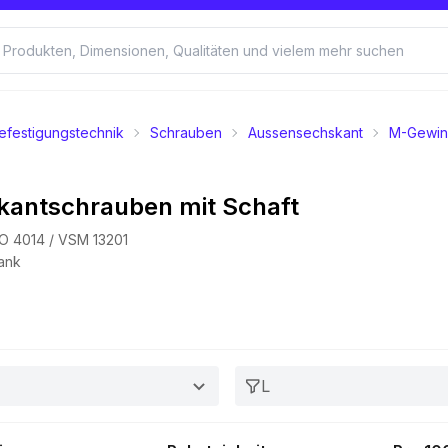
efestigungstechnik
Schrauben
Aussensechskant
M-Gewi
kantschrauben mit Schaft
SO 4014 / VSM 13201
lank
L