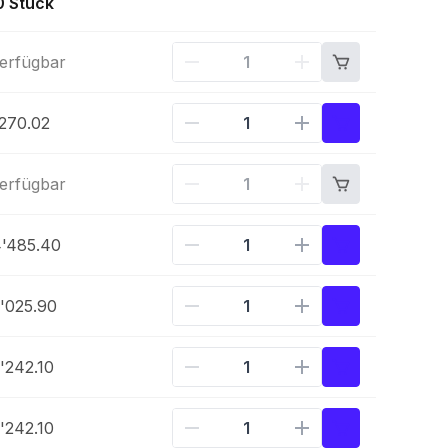
0 Stück
verfügbar
270.02
verfügbar
'485.40
'025.90
'242.10
'242.10