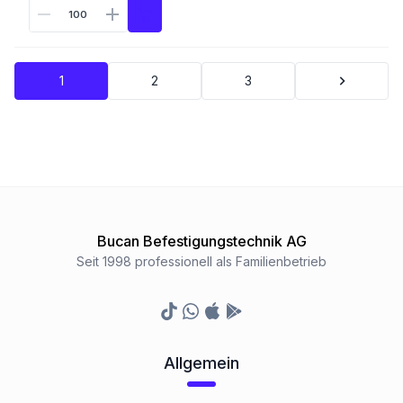
1
2
3
Bucan Befestigungstechnik AG
Seit 1998 professionell als Familienbetrieb
TikTok
Whatsapp
Appstore
Google Play Store
Allgemein