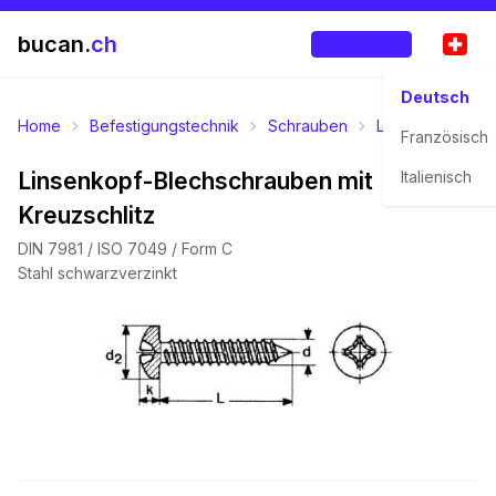
bucan.
ch
Anmelden
Deutsch
Home
Befestigungstechnik
Schrauben
Linsen-Pan-Hea
Französisch
Linsenkopf-Blechschrauben mit
Italienisch
Kreuzschlitz
DIN 7981 / ISO 7049 / Form C
Stahl schwarzverzinkt