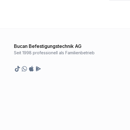
Bucan Befestigungstechnik AG
Seit 1998 professionell als Familienbetrieb
TikTok
Whatsapp
Appstore
Google Play Store