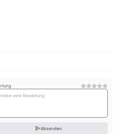
8.8 Stahl feuerverzinkt
rtung
1
Kategorie
10.9 Stahl verzinkt
1
Kategorie
Absenden