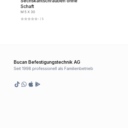
Sechskantschrauben ohne
Schaft
M 5 X 30
-
/ 5
Bucan Befestigungstechnik AG
Seit 1998 professionell als Familienbetrieb
TikTok
Whatsapp
Appstore
Google Play Store