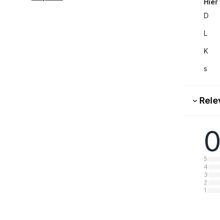
Hier
D
L
K
s
Rele
0
5
4
3
2
1