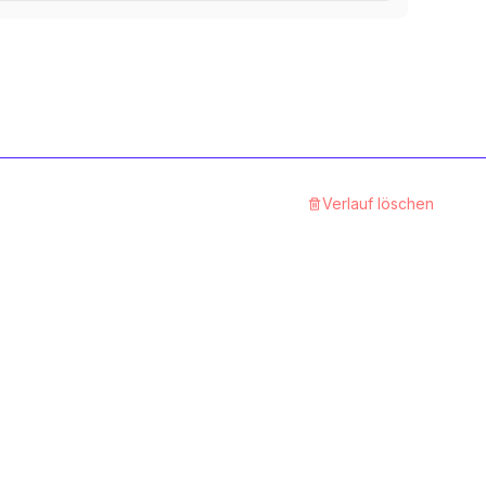
12.9 Stahl blank
1
Kategorie
A4 rostfrei
1
Kategorie
Aluminium
Verlauf löschen
1
Kategorie
8.8 Stahl blank
1
Kategorie