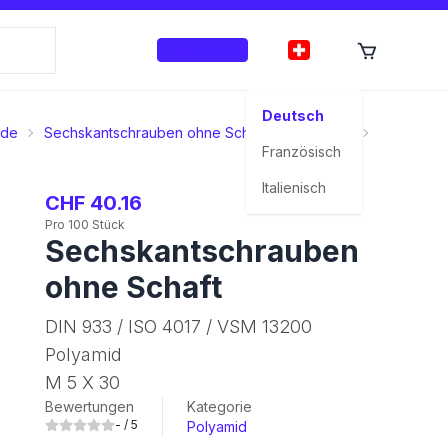
Anmelden
Deutsch
nde
Sechskantschrauben ohne Schaft
Polyamid
M 5 X 30
Französisch
Italienisch
CHF 40.16
Pro 100 Stück
Sechskantschrauben
ohne Schaft
DIN 933 / ISO 4017 / VSM 13200
Polyamid
M 5 X 30
Bewertungen
Kategorie
-
/ 5
Polyamid