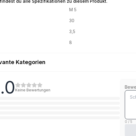
 findest du alle Spezifikationen zu diesem Produkt.
M 5
30
3,5
8
vante Kategorien
.0
8.8 Stahl verzinkt
Bewe
Keine Bewertungen
1
Kategorie
5.6 Stahl verzinkt
1
Kategorie
0 / 5