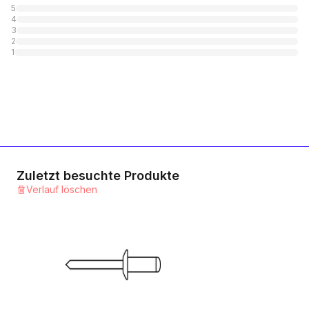
5
4
Kupfer - Bronze
3
2
1
Kategorie
1
A2 rostfrei - A2 rostfrei
1
Kategorie
A4 rostfrei - A4 rostfrei
1
Kategorie
Zuletzt besuchte Produkte
Verlauf löschen
Polyamid - Polyamid
1
Kategorie
Aluminium - Stahl gerillt
1
Kategorie