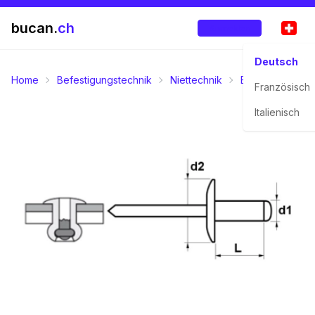
bucan.
ch
Anmelden
Deutsch
Home
Befestigungstechnik
Niettechnik
Blindnieten
S
Französisch
Italienisch