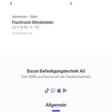
Aluminium weiss - Stahl
1
Kategorie
Aluminium - Stahl
Flachrund-Blindnieten
3,2 X 16 (Kl. 11 - 13)
Aluminium schwarz - Stahl
-
/ 5
1
Kategorie
Bucan Befestigungstechnik AG
Seit 1998 professionell als Familienbetrieb
TikTok
Whatsapp
Appstore
Google Play Store
Allgemein