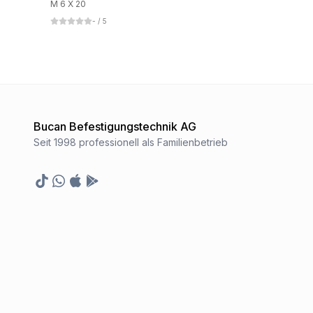
M 6 X 20
-
/ 5
Bucan Befestigungstechnik AG
Seit 1998 professionell als Familienbetrieb
TikTok
Whatsapp
Appstore
Google Play Store