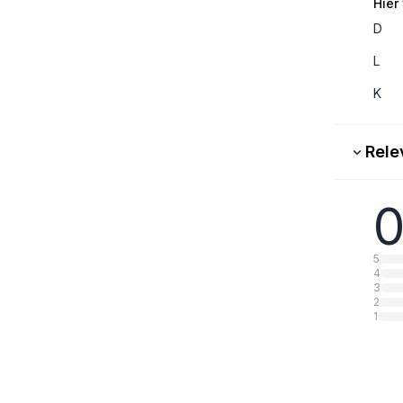
Hier
D
L
K
Rele
0
5
4
3
2
1