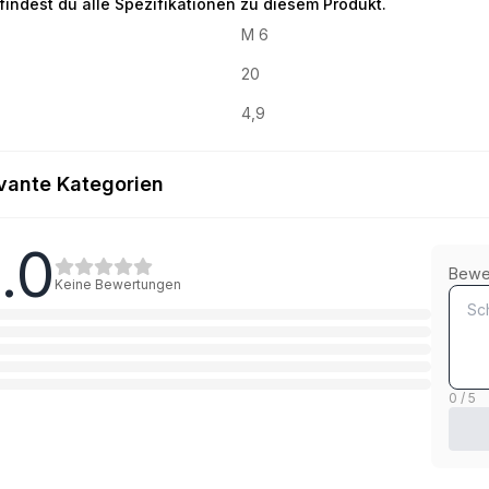
 findest du alle Spezifikationen zu diesem Produkt.
M 6
20
4,9
vante Kategorien
.0
Innensechskant
Bewe
Keine Bewertungen
1
Kategorie
0 / 5