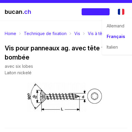
bucan.
ch
Enregistrer
Allemand
Home
Technique de fixation
Vis
Vis à tête fraisée bo
Français
Vis pour panneaux ag. avec tête fraisée
Italien
bombée
avec six lobes
Laiton nickelé