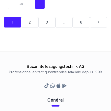
1
2
3
...
6
Bucan Befestigungstechnik AG
Professionnel en tant qu'entreprise familiale depuis 1998
TikTok
Whatsapp
Appstore
Google Play Store
Général