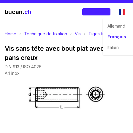
bucan.
ch
Enregistrer
Allemand
Home
Technique de fixation
Vis
Tiges filetées
Vis s
Français
Vis sans tête avec bout plat avec six
Italien
pans creux
DIN 913 / ISO 4026
A4 inox