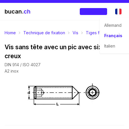
bucan.
ch
Enregistrer
Allemand
Home
Technique de fixation
Vis
Tiges filetées
Vis s
Français
Vis sans tête avec un pic avec six pans
Italien
creux
DIN 914 / ISO 4027
A2 inox