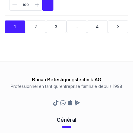
1
2
3
...
4
Bucan Befestigungstechnik AG
Professionnel en tant qu'entreprise familiale depuis 1998
TikTok
Whatsapp
Appstore
Google Play Store
Général