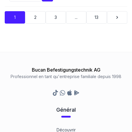
1
2
3
...
13
Bucan Befestigungstechnik AG
Professionnel en tant qu'entreprise familiale depuis 1998
TikTok
Whatsapp
Appstore
Google Play Store
Général
Découvrir