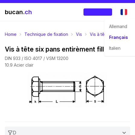
bucan.
ch
Enregistrer
Allemand
Home
Technique de fixation
Vis
Vis à tête six pans
Français
Vis à tête six pans entirèment filletées
Italien
DIN 933 / ISO 4017 / VSM 13200
10.9 Acier clair
D