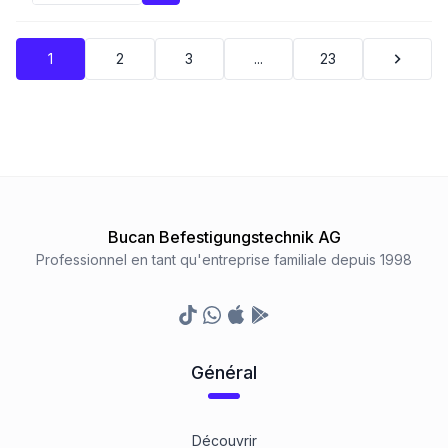
1
2
3
...
23
Bucan Befestigungstechnik AG
Professionnel en tant qu'entreprise familiale depuis 1998
TikTok
Whatsapp
Appstore
Google Play Store
Général
Découvrir