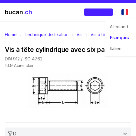
bucan.
ch
Enregistrer
Allemand
Home
Technique de fixation
Vis
Vis à tête cylindrique
Français
Vis à tête cylindrique avec six pans creux
Italien
DIN 912 / ISO 4762
10.9 Acier clair
D