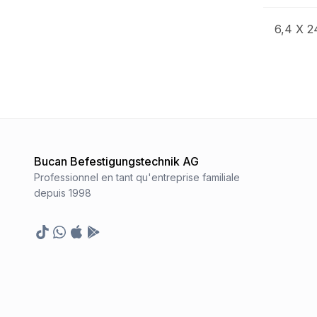
6,4 X 24
Bucan Befestigungstechnik AG
Professionnel en tant qu'entreprise familiale
depuis 1998
TikTok
Whatsapp
Appstore
Google Play Store