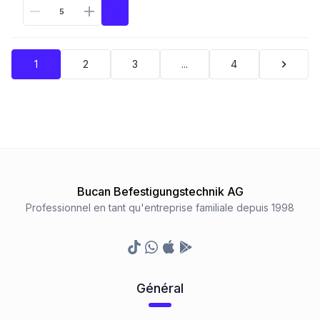
1
2
3
...
4
Bucan Befestigungstechnik AG
Professionnel en tant qu'entreprise familiale depuis 1998
TikTok
Whatsapp
Appstore
Google Play Store
Général