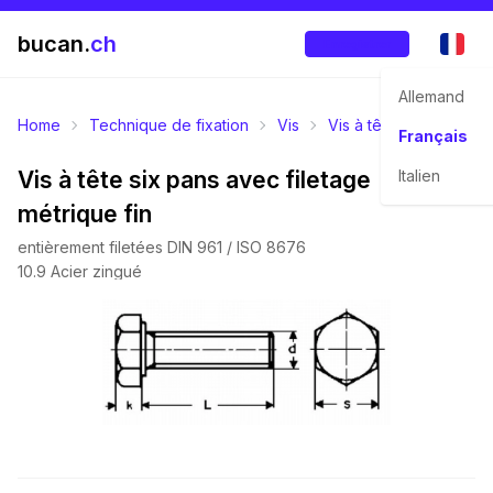
bucan.
ch
Enregistrer
Allemand
Home
Technique de fixation
Vis
Vis à tête six pans
Français
Vis à tête six pans avec filetage
Italien
métrique fin
entièrement filetées DIN 961 / ISO 8676
10.9 Acier zingué