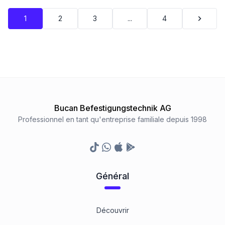
1
2
3
...
4
Bucan Befestigungstechnik AG
Professionnel en tant qu'entreprise familiale depuis 1998
TikTok
Whatsapp
Appstore
Google Play Store
Général
Découvrir