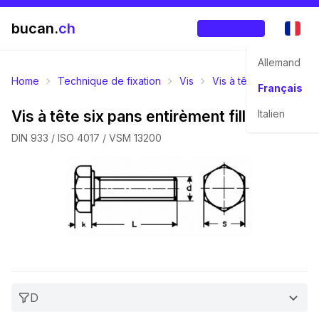
bucan.
ch
Enregistrer
Allemand
Home
Technique de fixation
Vis
Vis à tête six pans
Français
Vis à tête six pans entirèment filletées
Italien
DIN 933 / ISO 4017 / VSM 13200
D