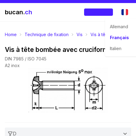
bucan.
ch
Enregistrer
Allemand
Home
Technique de fixation
Vis
Vis à tête bombée
Français
Vis à tête bombée avec cruciforme
Italien
DIN 7985 / ISO 7045
A2 inox
D