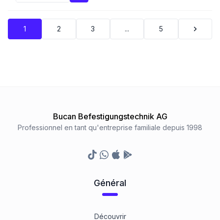
1
2
3
...
5
Bucan Befestigungstechnik AG
Professionnel en tant qu'entreprise familiale depuis 1998
TikTok
Whatsapp
Appstore
Google Play Store
Général
Découvrir