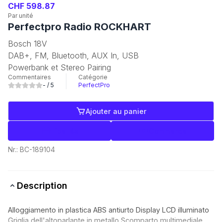
CHF 598.87
Par unité
Perfectpro Radio ROCKHART
Bosch 18V
DAB+, FM, Bluetooth, AUX In, USB
Powerbank et Stereo Pairing
Commentaires
Catégorie
-
/ 5
PerfectPro
Ajouter au panier
Libellés
Commerce
Nr.:
BC-189104
Description
Alloggiamento in plastica ABS antiurto Display LCD illuminato
Griglia dell'altoparlante in metallo Scomparto multimediale