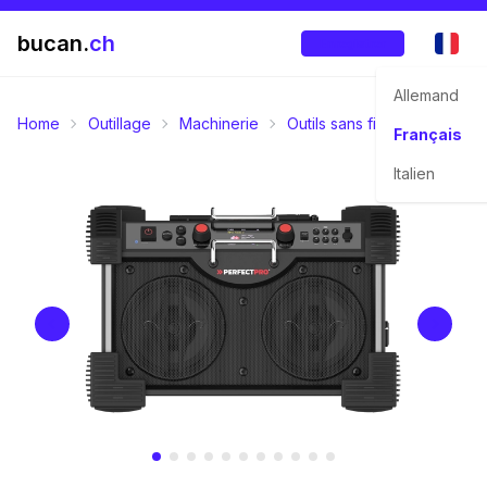
bucan.
ch
Enregistrer
Allemand
Home
Outillage
Machinerie
Outils sans fil
Lampe sans
Français
Italien