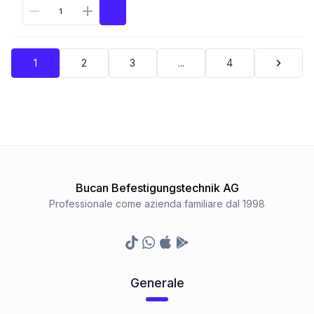
1
2
3
...
4
Bucan Befestigungstechnik AG
Professionale come azienda familiare dal 1998
TikTok
Whatsapp
Appstore
Google Play Store
Generale