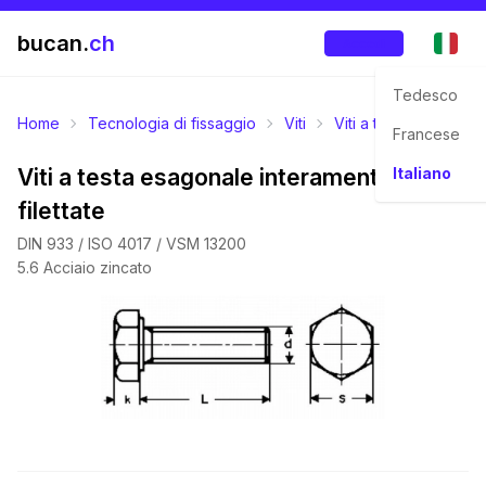
bucan.
ch
Accedi
Tedesco
Home
Tecnologia di fissaggio
Viti
Viti a testa esagonal
Francese
Viti a testa esagonale interamente
Italiano
filettate
DIN 933 / ISO 4017 / VSM 13200
5.6 Acciaio zincato