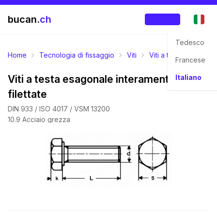
bucan.
ch
Accedi
Tedesco
Home
Tecnologia di fissaggio
Viti
Viti a testa esagonal
Francese
Viti a testa esagonale interamente
Italiano
filettate
DIN 933 / ISO 4017 / VSM 13200
10.9 Acciaio grezza