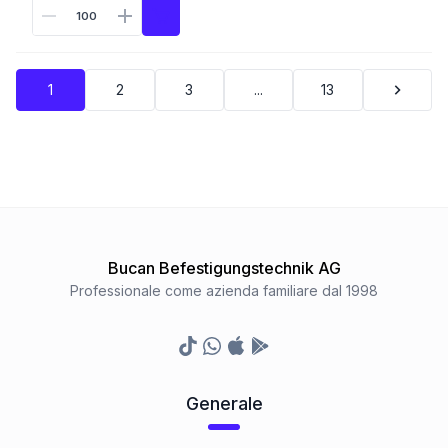
1
2
3
...
13
Bucan Befestigungstechnik AG
Professionale come azienda familiare dal 1998
TikTok
Whatsapp
Appstore
Google Play Store
Generale