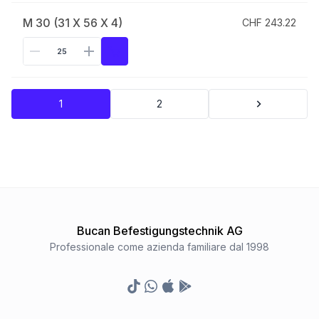
M 30 (31 X 56 X 4)
CHF 243.22
1
2
Bucan Befestigungstechnik AG
Professionale come azienda familiare dal 1998
TikTok
Whatsapp
Appstore
Google Play Store