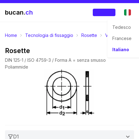
bucan.
ch
Accedi
Tedesco
Home
Tecnologia di fissaggio
Rosette
Varie rosette p
Francese
Rosette
Italiano
DIN 125-1 / ISO 4759-3 / Forma A = senza smusso
Poliammide
D1