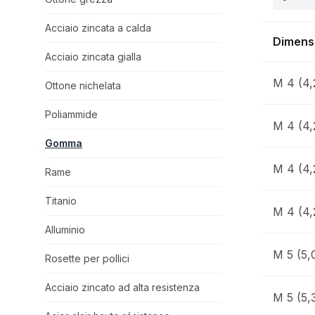
Acciaio zincata a calda
Dimens
Acciaio zincata gialla
M 4 (4,
Ottone nichelata
Poliammide
M 4 (4,
Gomma
M 4 (4,
Rame
Titanio
M 4 (4,
Alluminio
M 5 (5,0
Rosette per pollici
Acciaio zincato ad alta resistenza
M 5 (5,