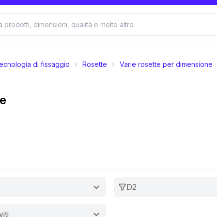
ecnologia di fissaggio
Rosette
Varie rosette per dimensione
te
D2
iti