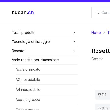
bucan.
ch
Tutti i prodotti
Home
T
Tecnologia di fissaggio
Roset
Rosette
Gomma
Varie rosette per dimensione
Acciaio zincato
A2 inossidabile
A4 inossidabile
D1
Acciaio grezza
Per v
Ottone grezza