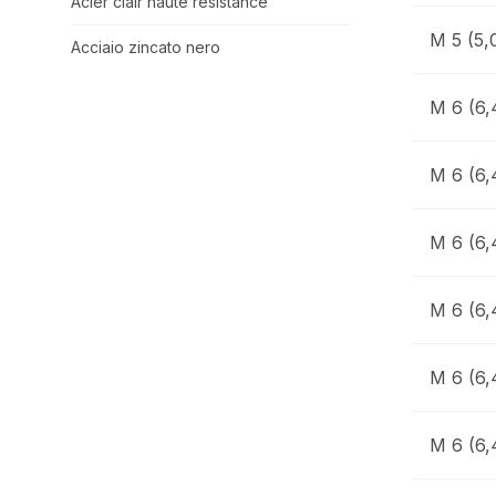
Acier clair haute résistance
M 5 (5,
Acciaio zincato nero
M 6 (6,
M 6 (6,
M 6 (6,
M 6 (6,
M 6 (6,
M 6 (6,