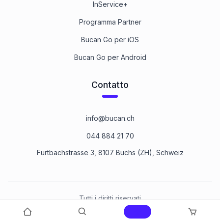
InService+
Programma Partner
Bucan Go per iOS
Bucan Go per Android
Contatto
info@bucan.ch
044 884 21 70
Furtbachstrasse 3, 8107 Buchs (ZH), Schweiz
Tutti i diritti riservati
©
2026
Bucan Befestigungstechnik AG