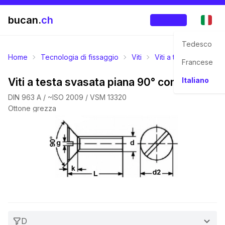
bucan.
ch
Accedi
Tedesco
Home
Tecnologia di fissaggio
Viti
Viti a testa svasata p
Francese
Viti a testa svasata piana 90° con intaglio
Italiano
DIN 963 A / ~ISO 2009 / VSM 13320
Ottone grezza
D