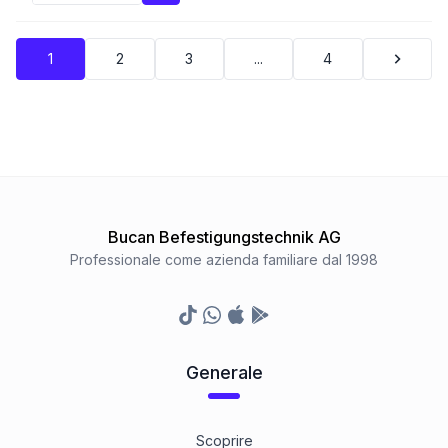
1
2
3
...
4
Bucan Befestigungstechnik AG
Professionale come azienda familiare dal 1998
TikTok
Whatsapp
Appstore
Google Play Store
Generale
Scoprire