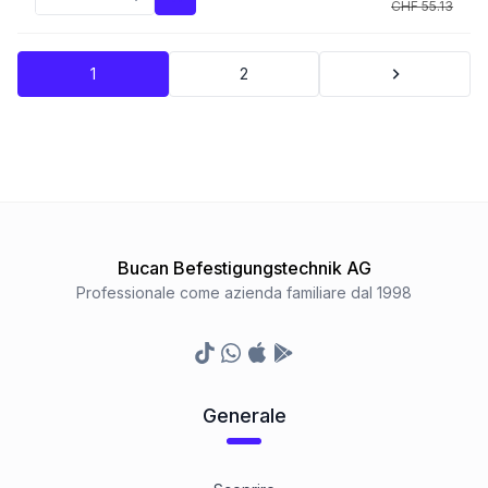
CHF 55.13
1
2
Bucan Befestigungstechnik AG
Professionale come azienda familiare dal 1998
TikTok
Whatsapp
Appstore
Google Play Store
Generale