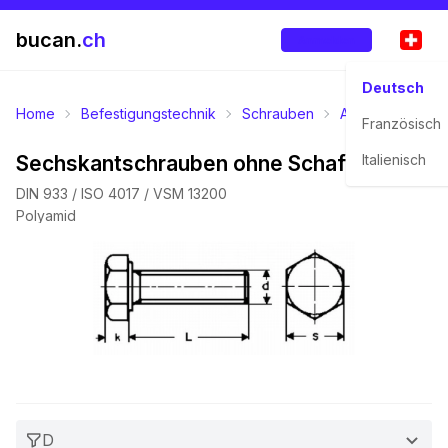
bucan.
ch
Anmelden
Deutsch
Home
Befestigungstechnik
Schrauben
Aussensechskan
Französisch
Sechskantschrauben ohne Schaft
Italienisch
DIN 933 / ISO 4017 / VSM 13200
Polyamid
D