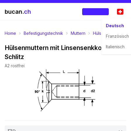
bucan.
ch
Anmelden
Deutsch
Home
Befestigungstechnik
Muttern
Hülsenmuttern
L
Französisch
Hülsenmuttern mit Linsensenkkopf und
Italienisch
Schlitz
A2 rostfrei