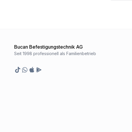
Bucan Befestigungstechnik AG
Seit 1998 professionell als Familienbetrieb
TikTok
Whatsapp
Appstore
Google Play Store