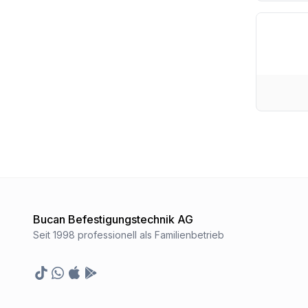
Bucan Befestigungstechnik AG
Seit 1998 professionell als Familienbetrieb
TikTok
Whatsapp
Appstore
Google Play Store