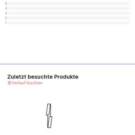
5
4
Stahl blank
3
2
1
Kategorie
1
A4 rostfrei
1
Kategorie
Zuletzt besuchte Produkte
Verlauf löschen