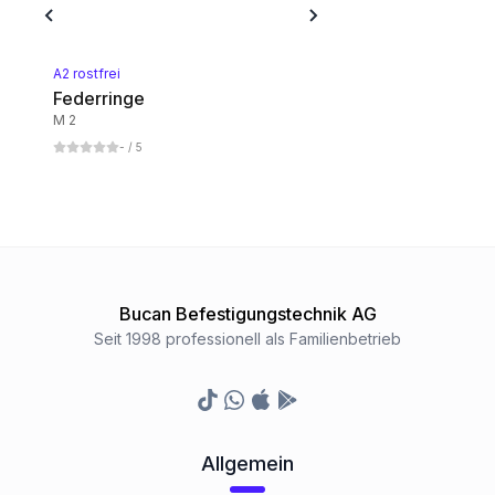
A2 rostfrei
Federringe
M 2
-
/ 5
Bucan Befestigungstechnik AG
Seit 1998 professionell als Familienbetrieb
TikTok
Whatsapp
Appstore
Google Play Store
Allgemein