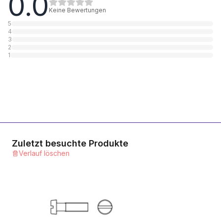
0.0
1
Kategorie
Keine Bewertungen
5
4
Messing blank
3
2
1
Kategorie
1
Aluminium
1
Kategorie
Zuletzt besuchte Produkte
Verlauf löschen