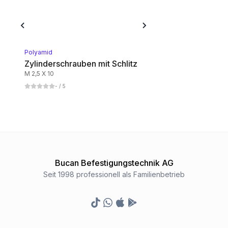
Polyamid
Zylinderschrauben mit Schlitz
M 2,5 X 10
-
/ 5
Bucan Befestigungstechnik AG
Seit 1998 professionell als Familienbetrieb
TikTok
Whatsapp
Appstore
Google Play Store