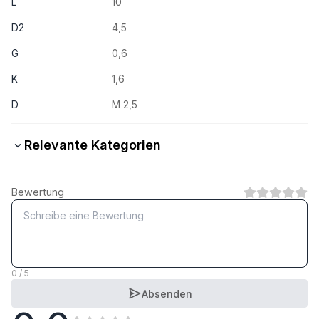
L
10
D2
4,5
G
0,6
K
1,6
D
M 2,5
Relevante Kategorien
Stahl verzinkt
Bewertung
1
Kategorie
A2 rostfrei
1
Kategorie
0 / 5
Absenden
A4 rostfrei