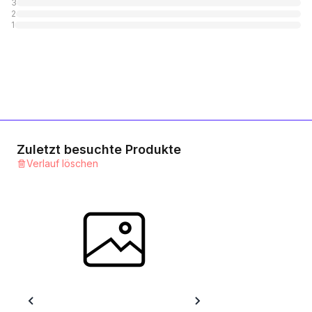
Ring-Maulschlüssel
3
2
1
Kategorie
1
Doppel-Maulschlüssel
1
Kategorie
Rollgabelschlüssel
1
Kategorie
Zuletzt besuchte Produkte
Verlauf löschen
Hakenschlüssel
1
Kategorie
Pfeifenkopfschlüssel
1
Kategorie
Doppelsteckschlüssel