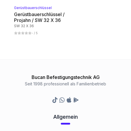
1
Kategorie
Gerüstbauerschlüssel
Gerüstbauerschlüssel /
Projahn / SW 32 X 36
Vierkant-Aufsteckschlüssel
SW 32 X 36
1
Kategorie
-
/ 5
Dreikant-Steckschlüssel
1
Kategorie
Schaltschrankschlüssel
Bucan Befestigungstechnik AG
1
Kategorie
Seit 1998 professionell als Familienbetrieb
TikTok
Whatsapp
Appstore
Google Play Store
Allgemein