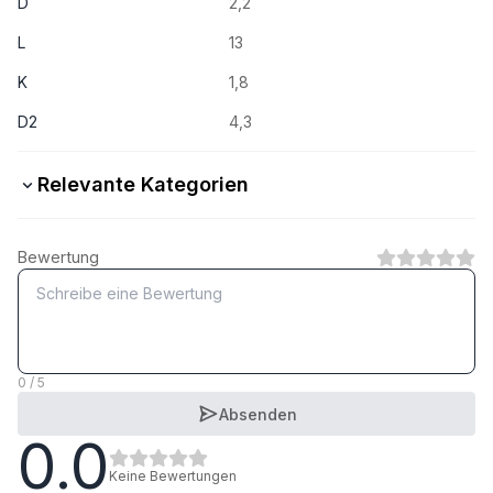
D
2,2
L
13
K
1,8
D2
4,3
Relevante Kategorien
Stahl verzinkt
Bewertung
1
Kategorie
Stahl schwarzverzinkt
1
Kategorie
0 / 5
Absenden
0.0
A2 rostfrei
1
Kategorie
Keine Bewertungen