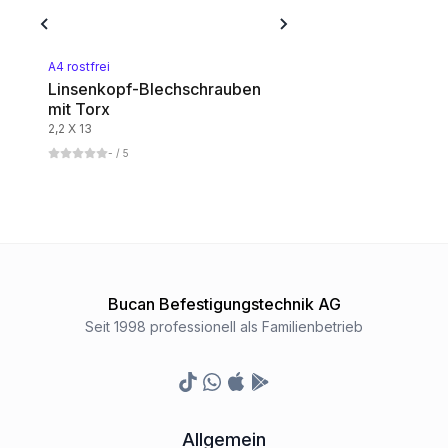
A4 rostfrei
Linsenkopf-Blechschrauben
mit Torx
2,2 X 13
-
/ 5
Bucan Befestigungstechnik AG
Seit 1998 professionell als Familienbetrieb
TikTok
Whatsapp
Appstore
Google Play Store
Allgemein