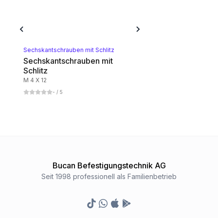
1
Kategorie
Sechskantschrauben mit Schlitz
Sechskantschrauben mit
Schlitz
M 4 X 12
-
/ 5
Bucan Befestigungstechnik AG
Seit 1998 professionell als Familienbetrieb
TikTok
Whatsapp
Appstore
Google Play Store