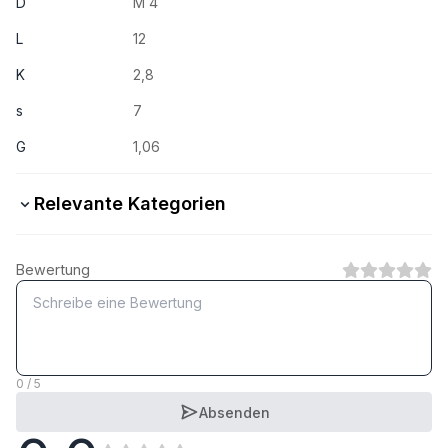
D
M 4
L
12
K
2,8
s
7
G
1,06
Relevante Kategorien
Sechskantschrauben mit Schaft
Bewertung
1
Kategorie
Sechskantschrauben ohne Schaft
1
Kategorie
0 / 5
Absenden
Stahlbauschrauben