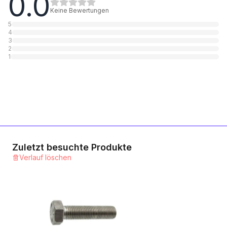
0.0
1
Kategorie
Keine Bewertungen
5
4
Maschinenschrauben
3
2
1
Kategorie
1
HV-Schrauben
1
Kategorie
Mit metrischem Feingewinde
1
Kategorie
Zuletzt besuchte Produkte
Verlauf löschen
Sechskantschrauben mit Auslaufzapfen
1
Kategorie
Sechskant-Schneidschrauben