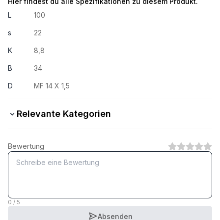
Hier findest du alle Spezifikationen zu diesem Produkt.
L
100
s
22
K
8,8
B
34
D
MF 14 X 1,5
Relevante Kategorien
10.9 Stahl verzinkt
Bewertung
1
Kategorie
8.8 Stahl blank
1
Kategorie
0 / 5
Absenden