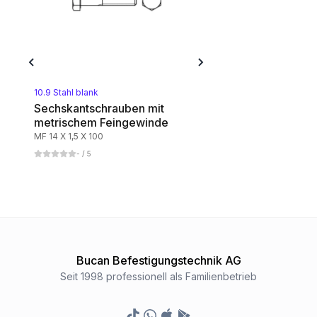
10.9 Stahl blank
Sechskantschrauben mit
metrischem Feingewinde
MF 14 X 1,5 X 100
-
/ 5
Bucan Befestigungstechnik AG
Seit 1998 professionell als Familienbetrieb
TikTok
Whatsapp
Appstore
Google Play Store