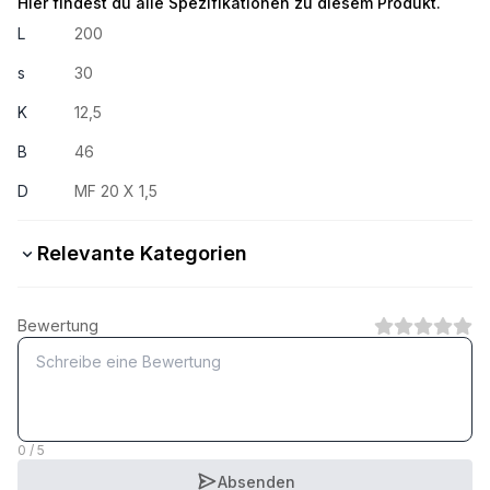
Hier findest du alle Spezifikationen zu diesem Produkt.
L
200
s
30
K
12,5
B
46
D
MF 20 X 1,5
Relevante Kategorien
10.9 Stahl verzinkt
Bewertung
1
Kategorie
8.8 Stahl blank
1
Kategorie
0 / 5
Absenden