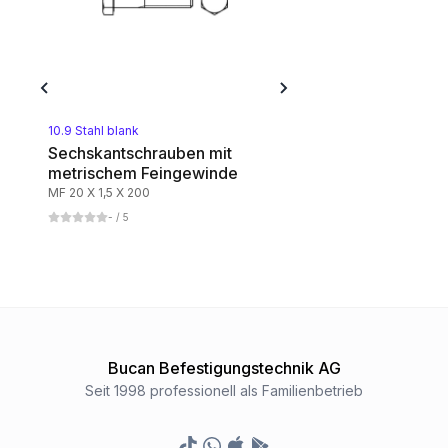
10.9 Stahl blank
Sechskantschrauben mit
metrischem Feingewinde
MF 20 X 1,5 X 200
-
/ 5
Bucan Befestigungstechnik AG
Seit 1998 professionell als Familienbetrieb
TikTok
Whatsapp
Appstore
Google Play Store