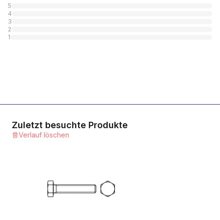
5
4
10.9 Stahl blank
3
2
1
Kategorie
1
12.9 Stahl blank
1
Kategorie
A2 rostfrei
1
Kategorie
Zuletzt besuchte Produkte
Verlauf löschen
A4 rostfrei
1
Kategorie
Messing blank
1
Kategorie