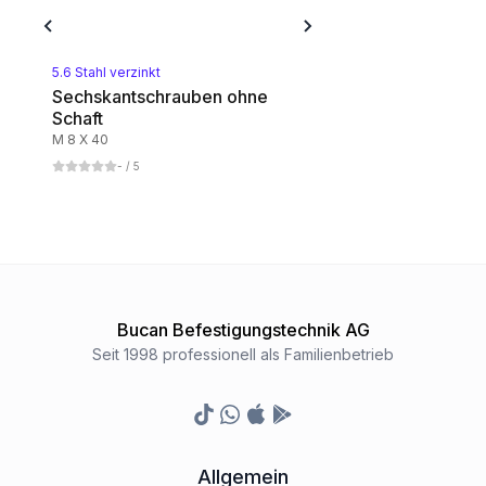
Aluminium
1
Kategorie
5.6 Stahl verzinkt
Sechskantschrauben ohne
Schaft
Kupfer
M 8 X 40
1
Kategorie
-
/ 5
Polyamid
1
Kategorie
8.8 Stahl blank
Bucan Befestigungstechnik AG
1
Kategorie
Seit 1998 professionell als Familienbetrieb
8.8 Stahl gelbverzinkt
TikTok
Whatsapp
Appstore
Google Play Store
1
Kategorie
Allgemein