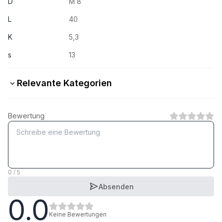
D
M 8
L
40
K
5,3
s
13
Relevante Kategorien
8.8 Stahl verzinkt
Bewertung
1
Kategorie
8.8 Stahl feuerverzinkt
1
Kategorie
0 / 5
Absenden
0.0
10.9 Stahl verzinkt
1
Kategorie
Keine Bewertungen