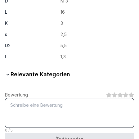
D
M 3
L
16
K
3
s
2,5
D2
5,5
t
1,3
Relevante Kategorien
8.8 Stahl verzinkt
Bewertung
1
Kategorie
10.9 Stahl verzinkt
1
Kategorie
0 / 5