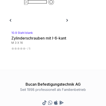
Mit metrischem Feingewinde
1
Kategorie
Polyamid
1
Kategorie
10.9 Stahl blank
Zylinderschrauben mit I-6-kant
M 3 X 16
8.8 Stahl blank
-
/ 5
1
Kategorie
8.8 Stahl gelbverzinkt
1
Kategorie
Bucan Befestigungstechnik AG
Linksgewinde
Seit 1998 professionell als Familienbetrieb
1
Kategorie
TikTok
Whatsapp
Appstore
Google Play Store