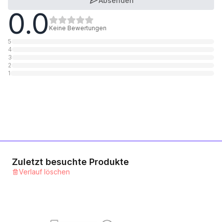
Absenden
0.0
12.9 Stahl blank
1
Kategorie
Keine Bewertungen
5
4
A2 rostfrei
3
2
1
Kategorie
1
A4 rostfrei
1
Kategorie
Mit niedrigem Kopf
1
Kategorie
Zuletzt besuchte Produkte
Verlauf löschen
Extra flachem Kopf
1
Kategorie