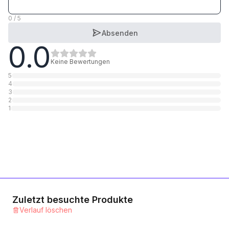
8.8 Stahl blank
1
Kategorie
0 / 5
Absenden
0.0
8.8 Stahl verzinkt gelb chromatisiert
1
Kategorie
Keine Bewertungen
5
4
3
2
1
Zuletzt besuchte Produkte
Verlauf löschen