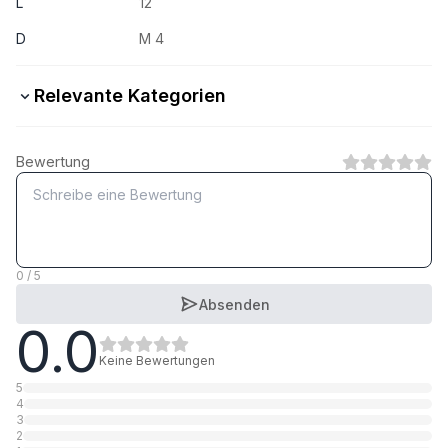
L
12
D
M 4
Relevante Kategorien
45 H Stahl blank
Bewertung
1
Kategorie
A2 rostfrei
1
Kategorie
0 / 5
Absenden
0.0
A4 rostfrei
1
Kategorie
Keine Bewertungen
5
4
3
2