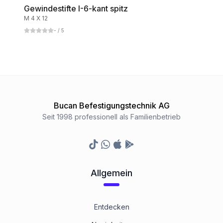
Gewindestifte I-6-kant spitz
M 4 X 12
-
/ 5
Bucan Befestigungstechnik AG
Seit 1998 professionell als Familienbetrieb
TikTok
Whatsapp
Appstore
Google Play Store
Allgemein
Entdecken