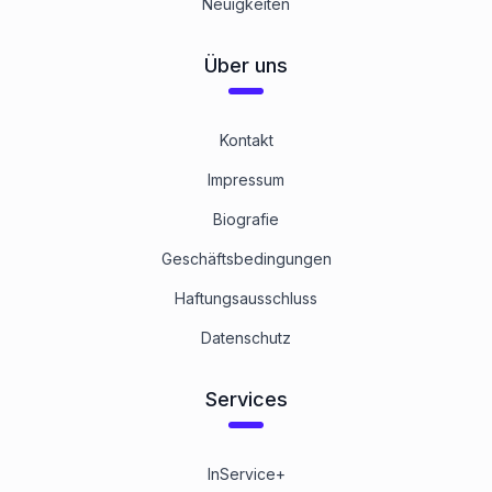
Neuigkeiten
Linksgewinde
1
Kategorie
Über uns
Mit metrischem Feingewinde
Kontakt
1
Kategorie
Impressum
Biografie
Zollgewinde
1
Kategorie
Geschäftsbedingungen
Haftungsausschluss
8.8 Stahl blank
Datenschutz
1
Kategorie
Services
InService+