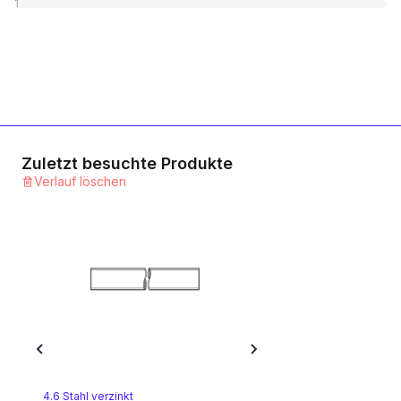
1
10.9 Stahl verzinkt
1
Kategorie
10.9 Stahl feuerverzinkt
1
Kategorie
Zuletzt besuchte Produkte
Verlauf löschen
10.9 Stahl blank
1
Kategorie
12.9 Stahl blank
1
Kategorie
A2 rostfrei
1
Kategorie
4.6 Stahl verzinkt