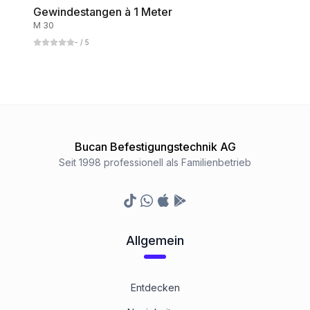
Gewindestangen à 1 Meter
M 30
A4 rostfrei
-
/ 5
1
Kategorie
1.4571 rostfrei
1
Kategorie
Bucan Befestigungstechnik AG
Messing blank
Seit 1998 professionell als Familienbetrieb
1
Kategorie
TikTok
Whatsapp
Appstore
Google Play Store
Polyamid
1
Kategorie
Allgemein
Aluminium
1
Kategorie
Entdecken