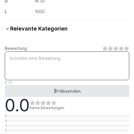
D
M 30
L
1000
Relevante Kategorien
5.6 Stahl verzinkt
Bewertung
1
Kategorie
5.6 Stahl blank
1
Kategorie
0 / 5
Absenden
0.0
8.8 Stahl verzinkt
1
Kategorie
Keine Bewertungen
5
4
8.8 Stahl feuerverzinkt
3
2
1
Kategorie