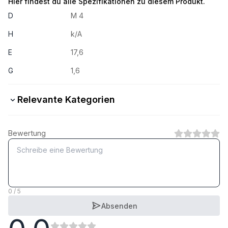
Hier findest du alle Spezifikationen zu diesem Produkt.
D
M 4
H
k/A
E
17,6
G
1,6
Relevante Kategorien
A2 rostfrei
Bewertung
1
Kategorie
A4 rostfrei
1
Kategorie
0 / 5
Absenden