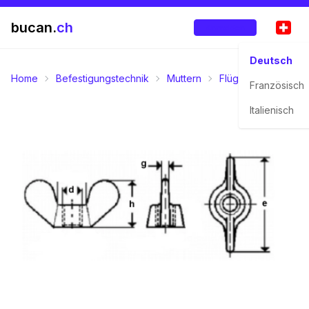
bucan.
ch
Anmelden
Deutsch
Home
Befestigungstechnik
Muttern
Flügelmuttern
am
Französisch
Italienisch