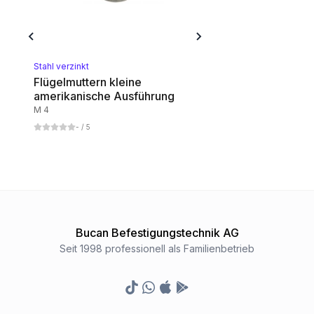
Stahl verzinkt
Flügelmuttern kleine
amerikanische Ausführung
M 4
-
/ 5
Bucan Befestigungstechnik AG
Seit 1998 professionell als Familienbetrieb
TikTok
Whatsapp
Appstore
Google Play Store