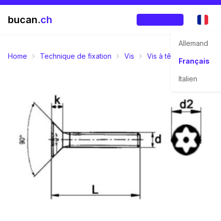
bucan.
ch
Enregistrer
Allemand
Home
Technique de fixation
Vis
Vis à tête fraisée
0
Français
Italien