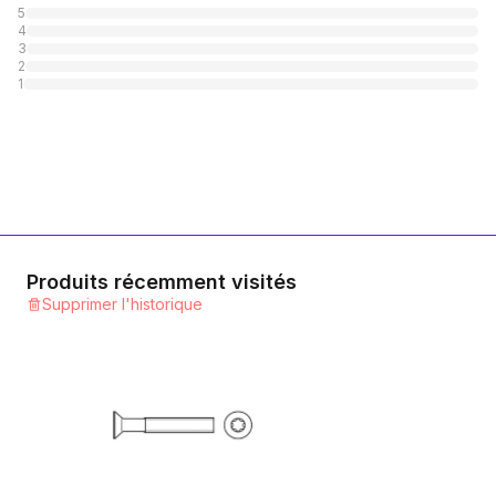
5
4
Sicherheits-Torx
3
2
1
Catégorie
1
Senkkopf-Schneidschrauben mit Torx
1
Catégorie
Kleinem Kopf
1
Catégorie
Produits récemment visités
Supprimer l'historique