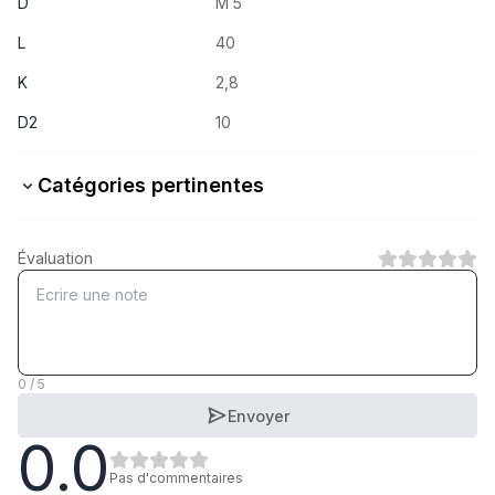
D
M 5
L
40
K
2,8
D2
10
Catégories pertinentes
Stahl verzinkt
Évaluation
1
Catégorie
A2 rostfrei
1
Catégorie
0 / 5
Envoyer
0.0
A4 rostfrei
1
Catégorie
Pas d'commentaires