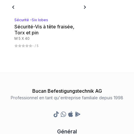
Sécurité -Six lobes
Sécurité-Vis à tête fraisée,
Torx et pin
M 5 X 40
-
/ 5
Bucan Befestigungstechnik AG
Professionnel en tant qu'entreprise familiale depuis 1998
TikTok
Whatsapp
Appstore
Google Play Store
Général