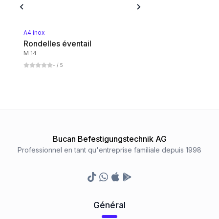
A4 inox
Rondelles éventail
M 14
-
/ 5
Bucan Befestigungstechnik AG
Professionnel en tant qu'entreprise familiale depuis 1998
TikTok
Whatsapp
Appstore
Google Play Store
Général