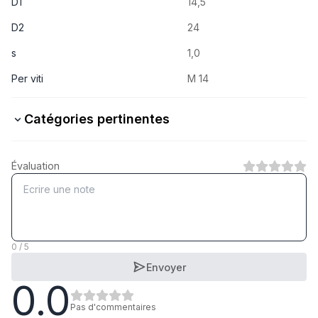
D1
14,5
D2
24
s
1,0
Per viti
M 14
Catégories pertinentes
Stahl verzinkt
Évaluation
1
Catégorie
A2 rostfrei
1
Catégorie
0 / 5
Envoyer
0.0
A4 rostfrei
1
Catégorie
Pas d'commentaires